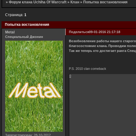
»
Форум клана Uchiha Of Warcraft
»
Клан
»
Попытка востановления
Страница:
1
Попытка востановления
Metal
Поделиться
09-01-2016 21:17:18
Специальный Джонин
Возобновление работы нашего старого
благосостояние клана. Проводим полны
Так же теперь кто достигает ранга Сп
P.S. 2010 clan comeback
0
Зарегистрирован
: 28-10-2012