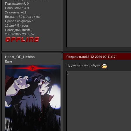
Приглашений:
0
Сообщений:
301
Уважение:
+21
Возраст:
32
[1994-06-04]
Провел на форуме:
12 дней 8 часов
Последний визит:
28-09-2022 23:35:52
Heart_OF_Uchiha
Поделиться
12-12-2020 00:11:17
Каге
Ну давайте попробуем
0